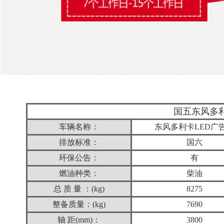
国五东风多利
车辆名称：
东风多利卡LED广
排放标准：
国六
环保公告：
有
燃油种类：
柴油
总 质 量 ：(kg)
8275
整备质量：(kg)
7690
轴 距(mm)：
3800