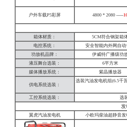
户外车载P5彩屏
4800 * 2080
-----
1
箱体材质：
5CM符合钢架箱
电控系统：
安全智能内外网自动
功放机品牌：
伊威特广播级功
液压舞台选装：
6平方米
媒体播放系统：
紫晶播放器
选装汽油发电机组(6.5千
供电系统选装：
工控系统选装：
选
发
翼虎汽油发电机
小欧玛柴油超静音发