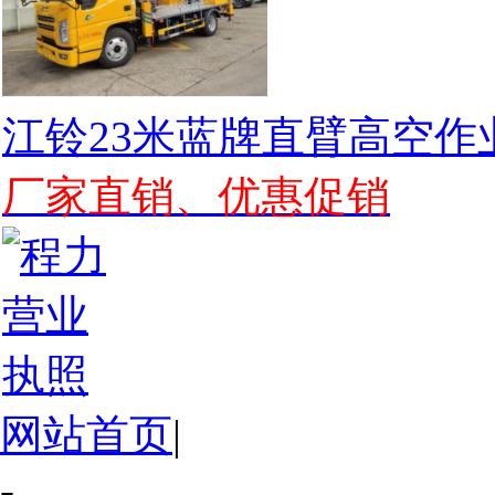
江铃23米蓝牌直臂高空作
厂家直销、优惠促销
网站首页
|
-